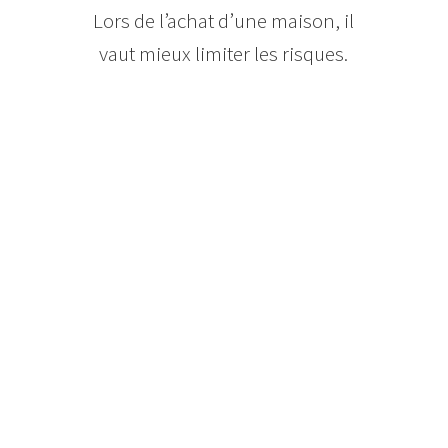
Lors de l’achat d’une maison, il
vaut mieux limiter les risques.
Une maison peut être magnifique
en surface, mais cacher des
problèmes structuraux tels que
fondation fissurée ou toit
endommagé qui peuvent exiger
de coûteuses réparations. Une
inspection peut aider à les révéler
et, le cas échéant, permettre à
l’acheteur de se désister.
Si vous trouvez un problème qui
exigera de remplacer ou réparer