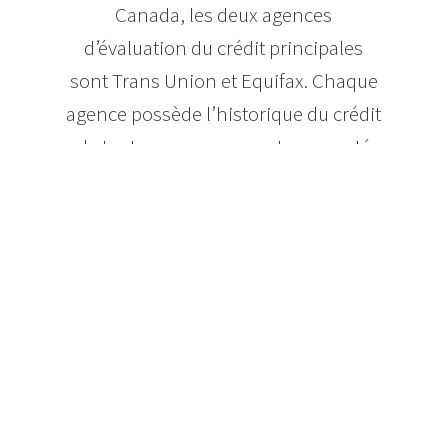
Canada, les deux agences
d’évaluation du crédit principales
sont Trans Union et Equifax. Chaque
agence possède l’historique du crédit
de toute personne ayant emprunté
de l’argent.
Chaque fois que vous faites un
emprunt, le paiement d’un prêt ou
d’une carte de crédit, le prêteur
transmet l’information à propos de la
transaction aux deux agences. En
sus, sur votre rapport de crédit, vous
trouverez tout lien et tout jugement