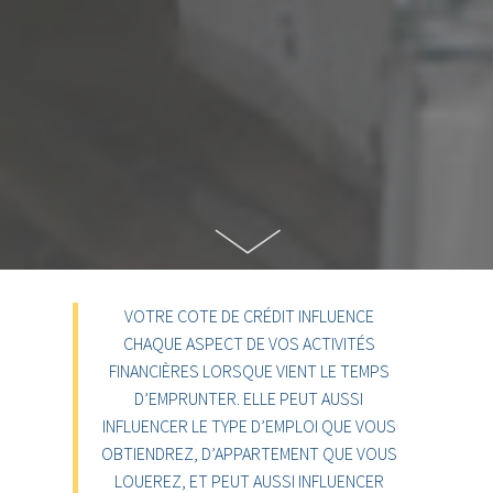
VOTRE COTE DE CRÉDIT INFLUENCE
CHAQUE ASPECT DE VOS ACTIVITÉS
FINANCIÈRES LORSQUE VIENT LE TEMPS
D’EMPRUNTER. ELLE PEUT AUSSI
INFLUENCER LE TYPE D’EMPLOI QUE VOUS
OBTIENDREZ, D’APPARTEMENT QUE VOUS
LOUEREZ, ET PEUT AUSSI INFLUENCER